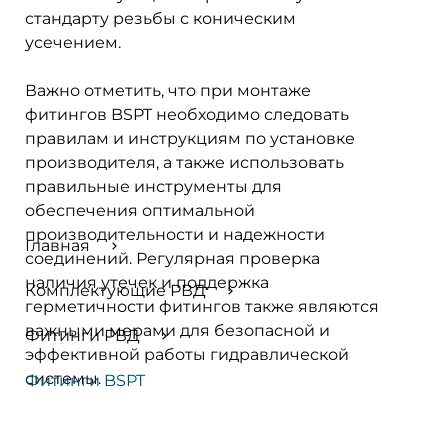
стандарту резьбы с коническим
усечением.
Важно отметить, что при монтаже
фитингов BSPT необходимо следовать
правилам и инструкциям по установке
производителя, а также использовать
правильные инструменты для
обеспечения оптимальной
производительности и надежности
Главная
соединений. Регулярная проверка
наличия утечек и поддержка
Комплектующие РВД
герметичности фитингов также являются
важными мерами для безопасной и
Фитинги РВД
эффективной работы гидравлической
системы.
Фитинги BSPT