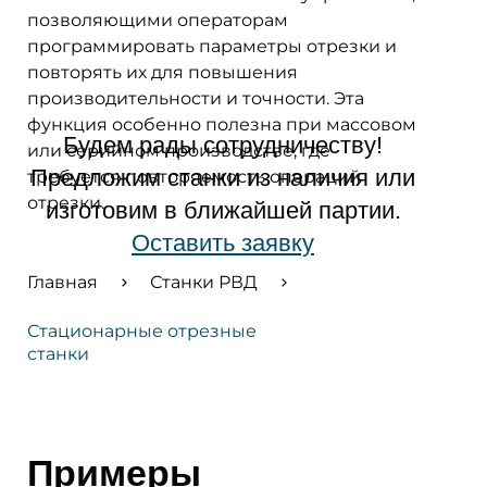
позволяющими операторам
программировать параметры отрезки и
повторять их для повышения
производительности и точности. Эта
функция особенно полезна при массовом
Будем рады сотрудничеству!
или серийном производстве, где
Предложим станки из наличия или
требуется повторяемость операций
отрезки.
изготовим в ближайшей партии.
Оставить заявку
Главная
Станки РВД
Стационарные отрезные
станки
Примеры