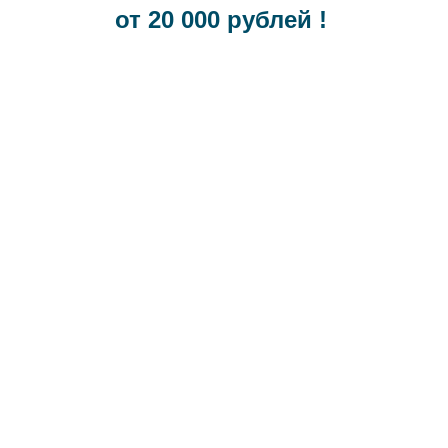
от 20 000 рублей !
8-800-333-04-84
raytech@bk.ru